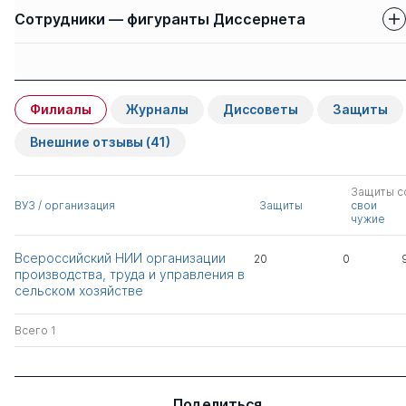
Сотрудники — фигуранты Диссернета
Защиты сотрудников
Имя
Степень
свои
чужие
Филиалы
Журналы
Диссоветы
Защиты
Нечаев Василий
д.э.н.
0
9
Иванович
Внешние отзывы
(41)
Алтухов Анатолий
д.э.н.
0
21
Защиты с
Иванович
ВУЗ / организация
Защиты
свои
чужие
Силаева Лидия
д.э.н.
0
7
Всероссийский НИИ организации
20
0
Павловна
производства, труда и управления в
сельском хозяйстве
Ткач Александр
д.э.н.
0
6
Васильевич
Всего 1
Магомедов
д.э.н.
0
8
(Аварский) Ахмед-
Поделиться