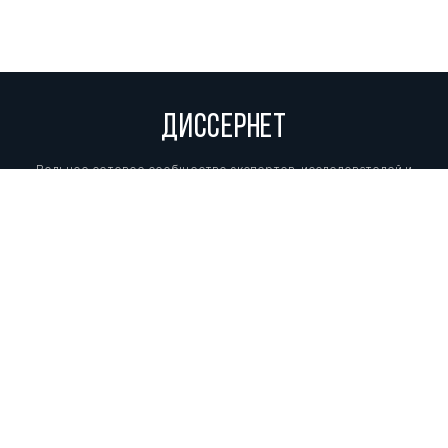
ДИССЕРНЕТ
Вольное сетевое сообщество экспертов, исследователей и
репортеров, посвящающих свой труд разоблачениям мошенников,
фальсификаторов и лжецов. Пишите нам на
info@dissernet.org.
Поддержать проект
МЫ В СОЦСЕТЯХ
© Вольное сетевое сообщество
«Диссернет». 2013—2026