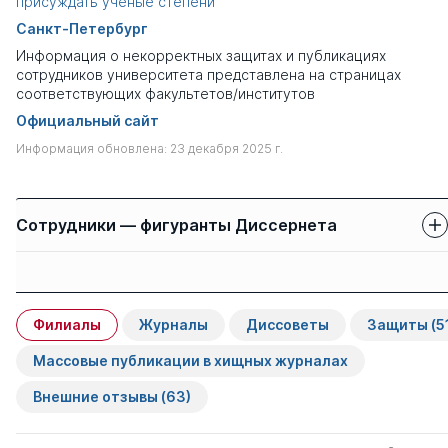
присуждать ученые степени
Санкт-Петербург
Информация о некорректных защитах и публикациях
сотрудников университета представлена на страницах
соответствующих факультетов/институтов
Официальный сайт
Информация обновлена: 23 декабря 2025 г.
Сотрудники — фигуранты Диссернета
Защиты сотрудников
Имя
Степень
свои
чужие
Филиалы
Журналы
Диссоветы
Защиты
(5
Хуббиев Шайкат
д.пед.н.
0
1
Закирович
Массовые публикации в хищных журналах
Внешние отзывы
(63)
Горелов Андрей
д.мед. н.
0
4
Игоревич