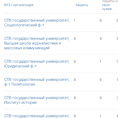
Защиты с
ВУЗ / организация
Защиты
свои
Зелетдинова Эльвира
д.полит.н.
0
1
чужие
Анваровна
к.филос.н.
СПб государственный университет,
1
0
Социологический ф-т
Михальченкова
д.полит.н.
1
0
Наталья Алексеевна
к.э.н.
СПб государственный университет,
0
3
Высшая школа журналистики и
Беличенко Анатолий
0
0
массовых коммуникаций
Сергеевич
СПб государственный университет,
0
1
Григорьев Антон
0
0
Юридический ф-т
Николаевич
СПб государственный университет,
0
0
Попов Антон
0
0
ф-т Политологии
Владимирович
СПб государственный университет,
Всего 7
0
0
Институт истории
СПб государственный университет,
0
1