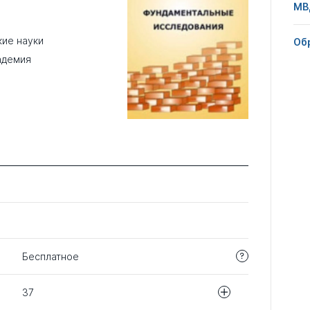
МВ
кие науки
Об
адемия
Бесплатное
37