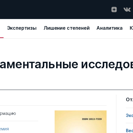
Экспертизы
Лишение степеней
Аналитика
К
аментальные исследо
От
ормацию
Эк
емия
Ве