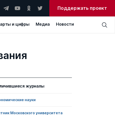
Поддержать проект
арты и цифры
Медиа
Новости
вания
личившиеся журналы
ономические науки
стник Московского университета