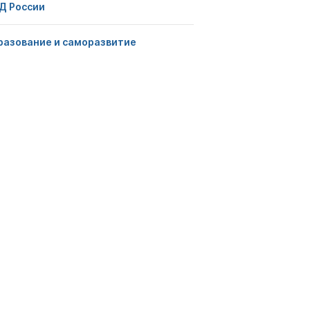
Д России
разование и саморазвитие